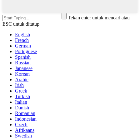
Tekan enter untuk mencari atau
ESC untuk ditutup
English
French
German
Portuguese
Spanish
Russian
Japanese
Korean
Arabic
Irish
Greek
Turkish
Italian
Danish
Romanian
Indonesian
Czech
Afrikaans
Swedish