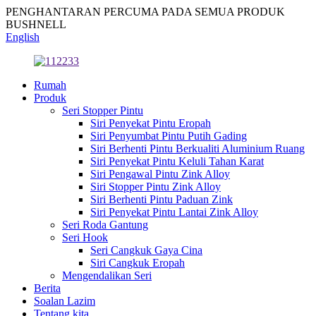
PENGHANTARAN PERCUMA PADA SEMUA PRODUK
BUSHNELL
English
Rumah
Produk
Seri Stopper Pintu
Siri Penyekat Pintu Eropah
Siri Penyumbat Pintu Putih Gading
Siri Berhenti Pintu Berkualiti Aluminium Ruang
Siri Penyekat Pintu Keluli Tahan Karat
Siri Pengawal Pintu Zink Alloy
Siri Stopper Pintu Zink Alloy
Siri Berhenti Pintu Paduan Zink
Siri Penyekat Pintu Lantai Zink Alloy
Seri Roda Gantung
Seri Hook
Seri Cangkuk Gaya Cina
Siri Cangkuk Eropah
Mengendalikan Seri
Berita
Soalan Lazim
Tentang kita