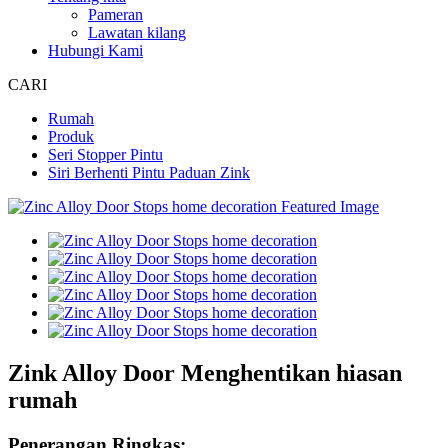
Pameran
Lawatan kilang
Hubungi Kami
CARI
Rumah
Produk
Seri Stopper Pintu
Siri Berhenti Pintu Paduan Zink
Zink Alloy Door Menghentikan hiasan
rumah
Penerangan Ringkas: